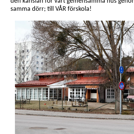
den känslan för vårt gemensamma hus genom 
samma dörr; till VÅR förskola!