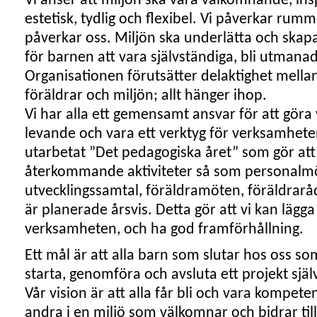
Vi anser att miljön ska vara välkomnande, i
estetisk, tydlig och flexibel. Vi påverkar r
påverkar oss. Miljön ska underlätta och skap
för barnen att vara självständiga, bli utmanade
Organisationen förutsätter delaktighet mellan
föräldrar och miljön; allt hänger ihop.
Vi har alla ett gemensamt ansvar för att gör
levande och vara ett verktyg för verksamheten
utarbetat ”Det pedagogiska året” som gör att 
återkommande aktiviteter så som personalm
utvecklingssamtal, föräldramöten, föräldrar
är planerade årsvis. Detta gör att vi kan lägg
verksamheten, och ha god framförhållning.
Ett mål är att alla barn som slutar hos oss s
starta, genomföra och avsluta ett projekt själ
Vår vision är att alla får bli och vara kompe
andra i en miljö som välkomnar och bidrar till