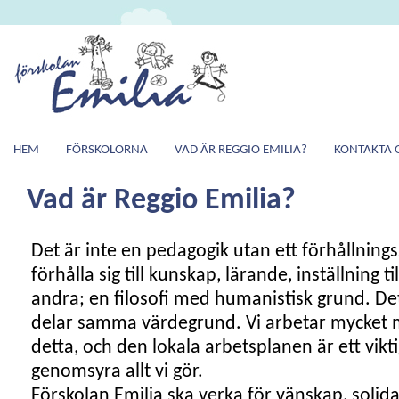
HEM
FÖRSKOLORNA
VAD ÄR REGGIO EMILIA?
KONTAKTA 
Vad är Reggio Emilia?
Det är inte en pedagogik utan ett förhållningssä
förhålla sig till kunskap, lärande, inställning ti
andra; en filosofi med humanistisk grund. Det ä
delar samma värdegrund. Vi arbetar mycket m
detta, och den lokala arbetsplanen är ett vi
genomsyra allt vi gör.
Förskolan Emilia ska verka för vänskap, solid